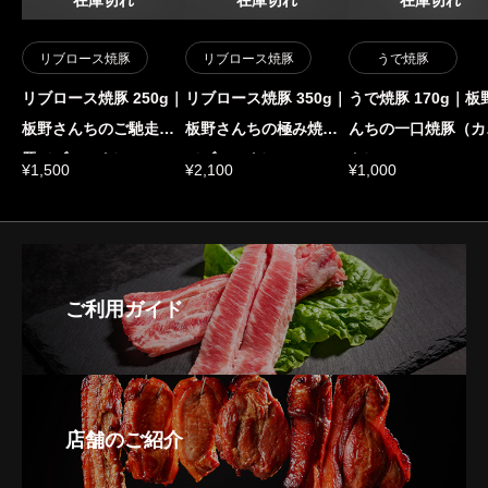
在庫切れ
在庫切れ
在庫切れ
【Cエリア】 沖縄
一律 2,400円（税込）
リブロース焼豚
リブロース焼豚
うで焼豚
リブロース焼豚 250g｜
リブロース焼豚 350g｜
うで焼豚 170g｜板
板野さんちのご馳走焼
板野さんちの極み焼豚
んちの一口焼豚（カ
◼️100サイズ｜10kgまで◼️
豚（ブロック）
（ブロック）
ト）
【Aエリア】 本州・四国・九州
¥
1,500
¥
2,100
¥
1,000
一律 2,000円（税込）
【Bエリア】 北海道
一律 3,000円（税込）
ご利用ガイド
【Cエリア】 沖縄
一律 3,000円（税込）
店舗のご紹介
※10kgを超えるご注文は個別対応となります。お
問い合わせください。