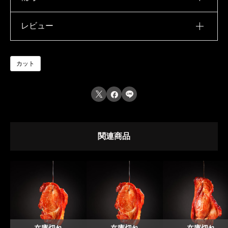
【Aエリア】 本州・四国・九州
レビュー
重さ
300 g
一律 1,200円（税込）
【Bエリア】 北海道
レビュー投稿には、会員登録が必要です。
カット
一律 2,200円（税込）
会員登録する
【Cエリア】 沖縄



一律 1,800円（税込）
関連商品
◼️80サイズ｜5kgまで◼️
【Aエリア】 本州・四国・九州
一律 1,500円（税込）
【Bエリア】 北海道
一律 2,500円（税込）